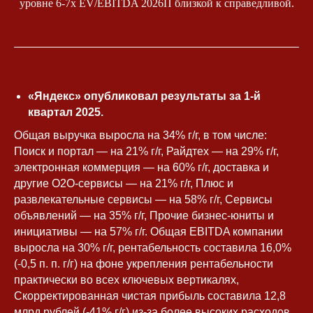
уровне 6-7x EV/EBITDA 2026П близкой к справедливой.
Юлия Попова
Карьера
СМИ
Философия
Книга
«Яндекс» опубликовал результаты за 1-й
Общественная
Экспертиза
квартал 2025.
деятельность
Контакты
Общая выручка выросла на 34% г/г, в том числе:
Поиск и портал — на 21% г/г, Райдтех — на 29% г/г,
электронная коммерция — на 60% г/г, доставка и
Пресс-портрет
другие O2O-сервисы — на 21% г/г, Плюс и
Политика конфиденциальности
развлекательные сервисы — на 58% г/г, Сервисы
Публичная оферта
объявлений — на 35% г/г, Прочие бизнес-юниты и
Раскрытие информации
инициативы — на 57% г/г. Общая EBITDA компании
Разработка сайта
выросла на 30% г/г, рентабельность составила 16,0%
(-0,5 п. п. г/г) на фоне укрепления рентабельности
практически во всех ключевых вертикалях,
Скорректированная чистая прибыль составила 12,8
млрд рублей (-41% г/г) из-за более высоких расходов