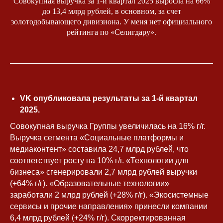
Совокупная выручка за 1-й квартал 2025 выросла на 66%
до 13,4 млрд рублей, в основном, за счет
золотодобывающего дивизиона. У меня нет официального
рейтинга по «Селигдару».
Связаться
VK опубликовала результаты за 1-й квартал
с Юлией
2025.
Контакты
Совокупная выручка Группы увеличилась на 16% г/г.
Выручка сегмента «Социальные платформы и
Вы можете оставить свой вопрос на
сайте или задать его любым
медиаконтент» составила 24,7 млрд рублей, что
удобным способом
соответствует росту на 10% г/г. «Технологии для
бизнеса» сгенерировали 2,7 млрд рублей выручки
(+64% г/г). «Образовательные технологии»
заработали 2 млрд рублей (+28% г/г). «Экосистемные
сервисы и прочие направления» принесли компании
6,4 млрд рублей (+24% г/г). Скорректированная