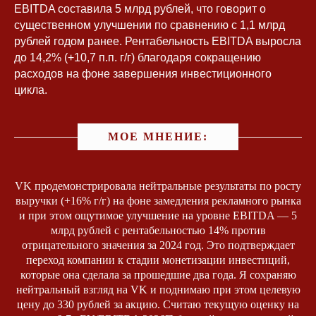
EBITDA составила 5 млрд рублей, что говорит о
существенном улучшении по сравнению с 1,1 млрд
+7
рублей годом ранее. Рентабельность EBITDA выросла
до 14,2% (+10,7 п.п. г/г) благодаря сокращению
расходов на фоне завершения инвестиционного
цикла.
МОЕ МНЕНИЕ:
Нажимая на кнопку, вы даете
Cогласие
на обработку персональных данных
и
соглашаетесь с
Политикой
конфиденциальности
VK продемонстрировала нейтральные результаты по росту
Я согласен(на) получать
рекламные и
выручки (+16% г/г) на фоне замедления рекламного рынка
информационные материалы
и при этом ощутимое улучшение на уровне EBITDA — 5
млрд рублей с рентабельностью 14% против
Отправить заявку
отрицательного значения за 2024 год. Это подтверждает
переход компании к стадии монетизации инвестиций,
которые она сделала за прошедшие два года. Я сохраняю
Телеграм
Дзен
Эл. почта
нейтральный взгляд на VK и поднимаю при этом целевую
цену до 330 рублей за акцию. Считаю текущую оценку на