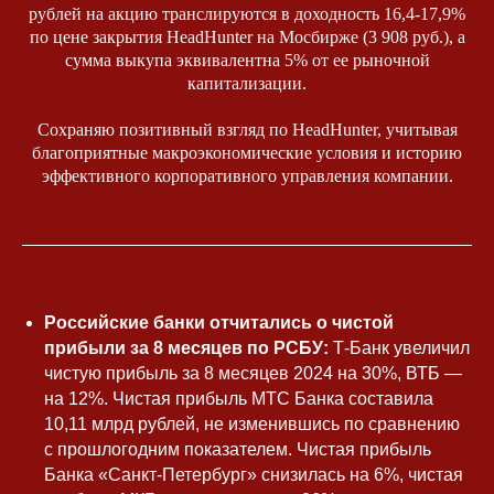
рублей на акцию транслируются в доходность 16,4-17,9%
по цене закрытия HeadHunter на Мосбирже (3 908 руб.), а
сумма выкупа эквивалентна 5% от ее рыночной
капитализации.
Сохраняю позитивный взгляд по HeadHunter, учитывая
благоприятные макроэкономические условия и историю
Нажимая на кнопку, вы даете
Cогласие
на обработку персональных данных
и
эффективного корпоративного управления компании.
соглашаетесь с
Политикой
конфиденциальности
Я согласен(на) получать
рекламные и
информационные материалы
Отправить заявку
Российские банки отчитались о чистой
прибыли за 8 месяцев по РСБУ:
Т-Банк увеличил
чистую прибыль за 8 месяцев 2024 на 30%, ВТБ —
Телеграм
Дзен
Эл. почта
на 12%. Чистая прибыль МТС Банка составила
10,11 млрд рублей, не изменившись по сравнению
с прошлогодним показателем. Чистая прибыль
Банка «Санкт-Петербург» снизилась на 6%, чистая
Юлия Попова