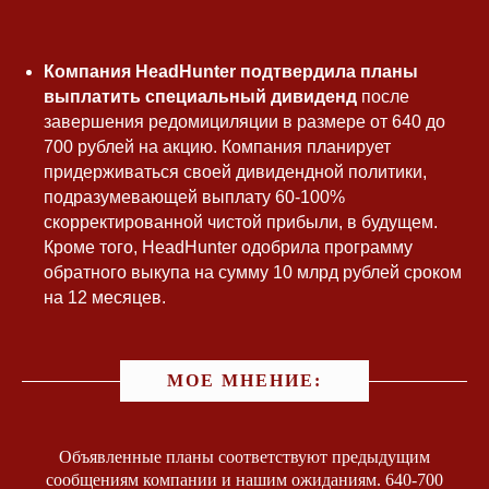
Компания HeadHunter подтвердила планы
выплатить специальный дивиденд
после
завершения редомициляции в размере от 640 до
Связаться с
700 рублей на акцию. Компания планирует
Юлией
придерживаться своей дивидендной политики,
Контакты
подразумевающей выплату 60-100%
скорректированной чистой прибыли, в будущем.
Вы можете оставить свой вопрос на
Кроме того, HeadHunter одобрила программу
сайте или задать его любым
удобным способом
обратного выкупа на сумму 10 млрд рублей сроком
на 12 месяцев.
МОЕ МНЕНИЕ:
Объявленные планы соответствуют предыдущим
+7
сообщениям компании и нашим ожиданиям. 640-700