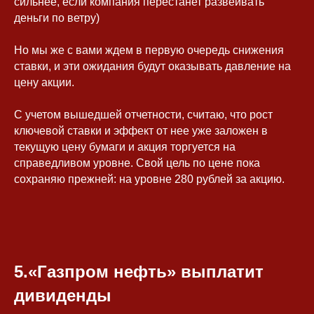
сильнее, если компания перестанет развеивать
деньги по ветру)
+7
Но мы же с вами ждем в первую очередь снижения
ставки, и эти ожидания будут оказывать давление на
цену акции.
С учетом вышедшей отчетности, считаю, что рост
ключевой ставки и эффект от нее уже заложен в
Нажимая на кнопку, вы даете
Cогласие
текущую цену бумаги и акция торгуется на
на обработку персональных данных
и
справедливом уровне. Свой цель по цене пока
соглашаетесь с
Политикой
сохраняю прежней: на уровне 280 рублей за акцию.
конфиденциальности
Я согласен(на) получать
рекламные и
информационные материалы
Отправить заявку
5.«Газпром нефть» выплатит
Телеграм
Дзен
Эл. почта
дивиденды