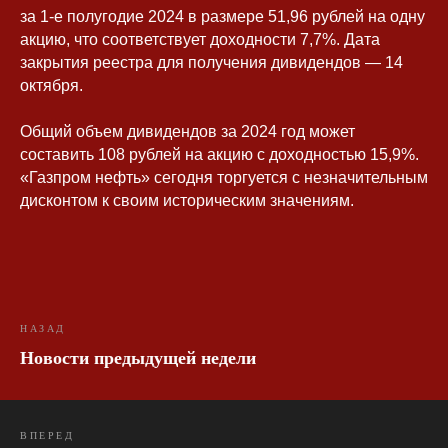
за 1-е полугодие 2024 в размере 51,96 рублей на одну
акцию, что соответствует доходности 7,7%. Дата
закрытия реестра для получения дивидендов — 14
Юлия Попова
октября.
Карьера
СМИ
Общий объем дивидендов за 2024 год может
Философия
Книга
составить 108 рублей на акцию с доходностью 15,9%.
Общественная
Экспертиза
деятельность
«Газпром нефть» сегодня торгуется с незначительным
Контакты
дисконтом к своим историческим значениям.
Пресс-портрет
Политика конфиденциальности
Публичная оферта
Раскрытие информации
НАЗАД
Новости предыдущей недели
Разработка сайта
ВПЕРЕД