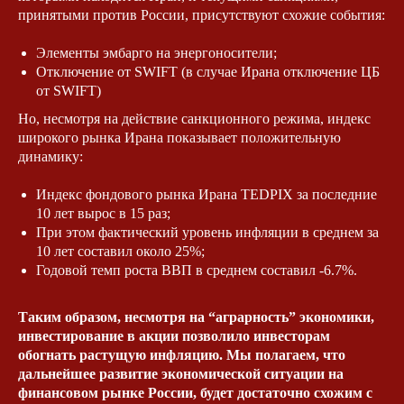
Карьера
СМИ
принятыми против России, присутствуют схожие события:
Философия
Книга
Общественная
Экспертиза
Элементы эмбарго на энергоносители;
деятельность
Контакты
Отключение от SWIFT (в случае Ирана отключение ЦБ
от SWIFT)
Но, несмотря на действие санкционного режима, индекс
Пресс-портрет
широкого рынка Ирана показывает положительную
Политика конфиденциальности
динамику:
Публичная оферта
Раскрытие информации
Индекс фондового рынка Ирана TEDPIX за последние
10 лет вырос в 15 раз;
Разработка сайта
При этом фактический уровень инфляции в среднем за
10 лет составил около 25%;
Годовой темп роста ВВП в среднем составил -6.7%.
Таким образом, несмотря на “аграрность” экономики,
инвестирование в акции позволило инвесторам
обогнать растущую инфляцию. Мы полагаем, что
дальнейшее развитие экономической ситуации на
финансовом рынке России, будет достаточно схожим с