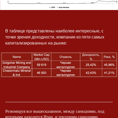
Нажимая на кнопку, вы даете
Cогласие
В таблице представлены наиболее интересные, с
на обработку персональных данных
и
соглашаетесь с
Политикой
точки зрения доходности, компании из пяти самых
конфиденциальности
капитализированных на рынке:
Я согласен(на) получать
рекламные и
информационные материалы
Отправить заявку
Телеграм
Дзен
Эл. почта
Юлия Попова
Резюмируя все вышесказанное, между санкциями, под
которыми находится Иран, и текущими санкциями,